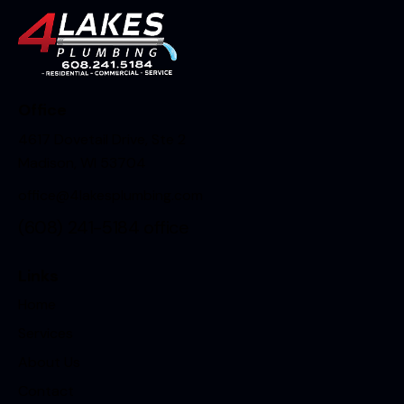
Office
4617 Dovetail Drive, Ste 2
Madison, WI 53704
office@4lakesplumbing.com
(608) 241-5184
office
Links
Home
Services
About Us
Contact