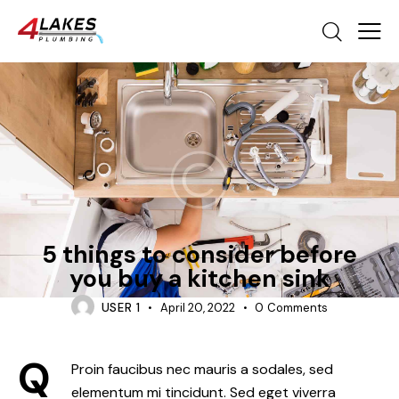
REVIEWS
5 things to consider before
you buy a kitchen sink
USER 1
April 20, 2022
0
Comments
Q
Proin faucibus nec mauris a sodales, sed
elementum mi tincidunt. Sed eget viverra