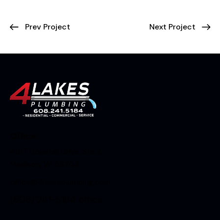
Prev Project
Next Project
Office
4617 Dovetail Drive, Ste 2
Madison, WI 53704
office@4lakesplumbing.com
(608) 241-5184
office